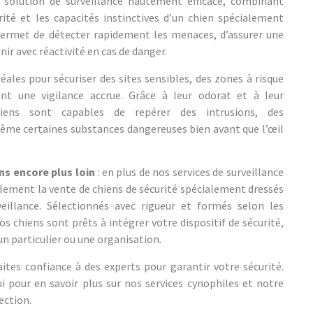
e solution de surveillance hautement efficace, combinant
rité et les capacités instinctives d’un chien spécialement
 permet de détecter rapidement les menaces, d’assurer une
nir avec réactivité en cas de danger.
ales pour sécuriser des sites sensibles, des zones à risque
nt une vigilance accrue. Grâce à leur odorat et à leur
hiens sont capables de repérer des intrusions, des
me certaines substances dangereuses bien avant que l’œil
ns encore plus loin
: en plus de nos services de surveillance
ement la vente de chiens de sécurité spécialement dressés
veillance. Sélectionnés avec rigueur et formés selon les
os chiens sont prêts à intégrer votre dispositif de sécurité,
un particulier ou une organisation.
ites confiance à des experts pour garantir votre sécurité.
 pour en savoir plus sur nos services cynophiles et notre
ection.