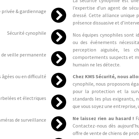
La sécurité cynophile est un
l’expertise d’un agent de sécu
é privée & gardiennage
dressé. Cette alliance unique
présence dissuasive et d’interve
Sécurité cynophile
Nos équipes cynophiles sont idé
ou des événements nécessita
perception aiguisée, les c
 de veille permanente
comportements suspects et mê
humain ne les détecte.
Chez KMS Sécurité, nous allo
âgées ou en difficulté
cynophile, nous proposons égal
pour la protection et la sur
arbelées et électriques
standards les plus exigeants, n
que vous soyez une entreprise, 
Ne laissez rien au hasard !
Fa
améras de surveillance
Contactez-nous dès aujourd’hui
offre de vente de chiens de prot