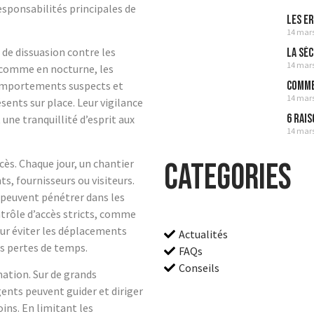
esponsabilités principales de
Les E
14 mar
 de dissuasion contre les
La séc
14 mar
e comme en nocturne, les
Commen
 comportements suspects et
14 mar
sents sur place. Leur vigilance
6 Rais
une tranquillité d’esprit aux
14 mar
cès. Chaque jour, un chantier
Categories
s, fournisseurs ou visiteurs.
 peuvent pénétrer dans les
trôle d’accès stricts, comme
pour éviter les déplacements
Actualités
es pertes de temps.
FAQs
Conseils
rmation. Sur de grands
ents peuvent guider et diriger
ins. En limitant les