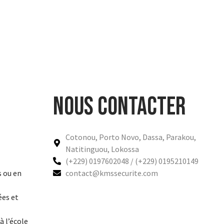
Nous contacter
Cotonou, Porto Novo, Dassa, Parakou,
Natitinguou, Lokossa
(+229) 0197602048 / (+229) 0195210149
s ou en
contact@kmssecurite.com
ées et
à l’école