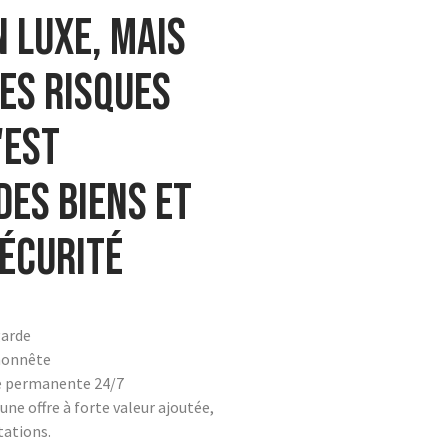
n luxe, mais
les risques
'est
des biens et
écurité
garde
honnête
e permanente 24/7
une offre à forte valeur ajoutée,
tations.