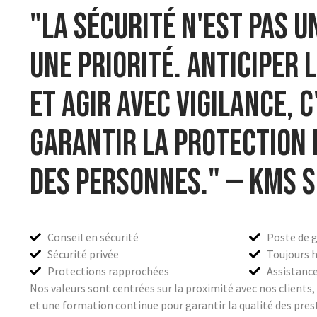
"La sécurité n'est pas u
une priorité. Anticiper 
et agir avec vigilance, c
garantir la protection 
des personnes."
— KMS S
Conseil en sécurité
Poste de 
Sécurité privée
Toujours 
Protections rapprochées
Assistanc
Nos valeurs sont centrées sur la proximité avec nos clients, 
et une formation continue pour garantir la qualité des pres