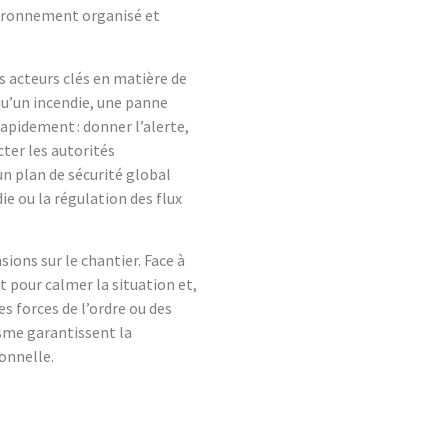
vironnement organisé et
Agence de séc
bénin
 acteurs clés en matière de
 qu’un incendie, une panne
KMS Sécurité est votre agen
rapidement : donner l’alerte,
et le gardiennage
ter les autorités
un plan de sécurité global
EN SAVOIR PLUS
ie ou la régulation des flux
sions sur le chantier. Face à
t pour calmer la situation et,
s forces de l’ordre ou des
isme garantissent la
onnelle.